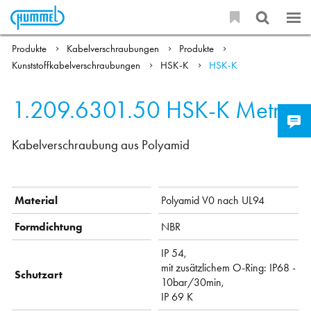
Produkte
Kabelverschraubungen
Produkte
Kunststoffkabelverschraubungen
HSK-K
HSK-K
1.209.6301.50
HSK-K Metr.
Kabelverschraubung aus Polyamid
Material
Polyamid V0 nach UL94
Formdichtung
NBR
IP 54,
mit zusätzlichem O-Ring: IP68 -
Schutzart
10bar/30min,
IP 69 K