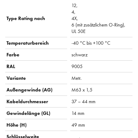
12,
4,
Type Rating nach
4X,
6 (mit zusätzlichem O-Ring),
UL 50E
Temperaturbereich
-40 °C bis +100 °C
Farbe
schwarz
RAL
9005
Variante
Metr.
Außengewinde (AG)
M63 x 1,5
Kabeldurchmesser
37 – 44 mm
Gewindelänge (GL)
14 mm
Höhe (H)
49 mm
Schlüsselweite