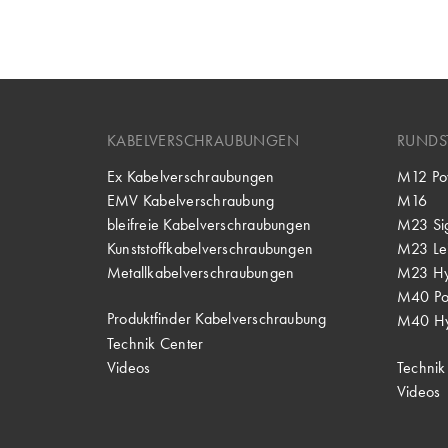
KABELVERSCHRAUBUNGEN
RUNDS
Ex Kabelverschraubungen
M12 Po
EMV Kabelverschraubung
M16
bleifreie Kabelverschraubungen
M23 Si
Kunststoffkabelverschraubungen
M23 Lei
Metallkabelverschraubungen
M23 Hy
M40 P
Produktfinder Kabelverschraubung
M40 Hy
Technik Center
Videos
Technik
Videos