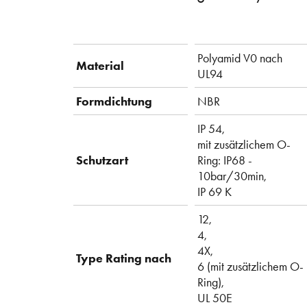
Polyamid V0 nach
Material
UL94
Formdichtung
NBR
IP 54,
mit zusätzlichem O-
Schutzart
Ring: IP68 -
10bar/30min,
IP 69 K
12,
4,
4X,
Type Rating nach
6 (mit zusätzlichem O-
Ring),
UL 50E