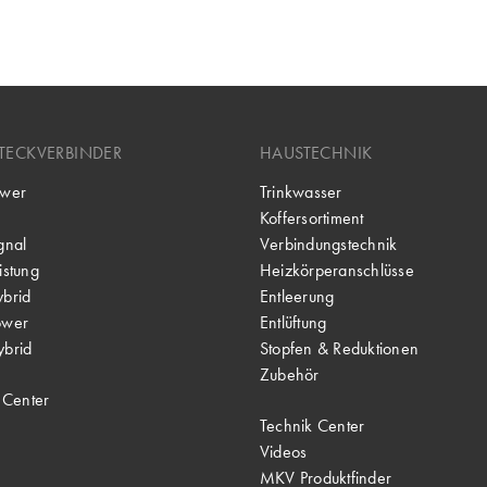
TECKVERBINDER
HAUSTECHNIK
wer
Trinkwasser
Koffersortiment
gnal
Verbindungstechnik
stung
Heizkörperanschlüsse
brid
Entleerung
ower
Entlüftung
brid
Stopfen & Reduktionen
Zubehör
 Center
Technik Center
Videos
MKV Produktfinder