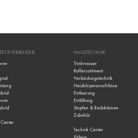
TECKVERBINDER
HAUSTECHNIK
wer
Trinkwasser
Koffersortiment
gnal
Verbindungstechnik
stung
Heizkörperanschlüsse
brid
Entleerung
ower
Entlüftung
brid
Stopfen & Reduktionen
Zubehör
 Center
Technik Center
Videos