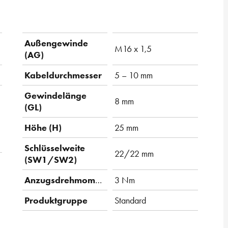
Außengewinde
M16 x 1,5
(AG)
Kabeldurchmesser
5 – 10 mm
Gewindelänge
8 mm
(GL)
Höhe (H)
25 mm
Schlüsselweite
22/22 mm
(SW1/SW2)
Anzugsdrehmoment
3 Nm
Produktgruppe
Standard