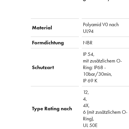
Polyamid V0 nach
Material
UL94
Formdichtung
NBR
IP 54,
mit zusätzlichem O-
Schutzart
Ring: IP68 -
10bar/30min,
IP 69 K
12,
4,
4X,
Type Rating nach
6 (mit zusätzlichem O-
Ring),
UL 50E