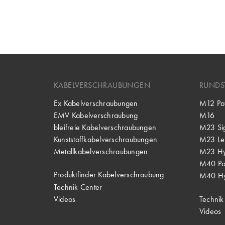
KABELVERSCHRAUBUNGEN
RUNDS
Ex Kabelverschraubungen
M12 Po
EMV Kabelverschraubung
M16
bleifreie Kabelverschraubungen
M23 Si
Kunststoffkabelverschraubungen
M23 Lei
Metallkabelverschraubungen
M23 Hy
M40 P
Produktfinder Kabelverschraubung
M40 Hy
Technik Center
Videos
Technik
Videos