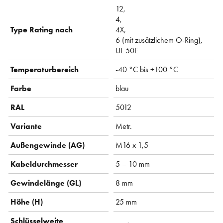
12,
4,
Type Rating nach
4X,
6 (mit zusätzlichem O-Ring),
UL 50E
Temperaturbereich
-40 °C bis +100 °C
Farbe
blau
RAL
5012
Variante
Metr.
Außengewinde (AG)
M16 x 1,5
Kabeldurchmesser
5 – 10 mm
Gewindelänge (GL)
8 mm
Höhe (H)
25 mm
Schlüsselweite