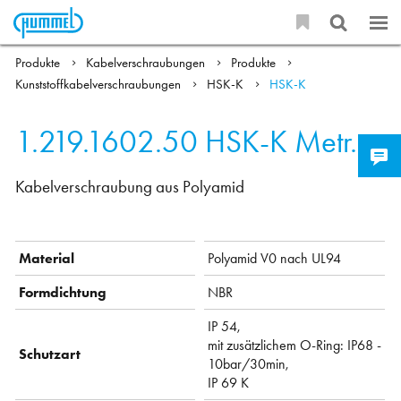
Produkte
Kabelverschraubungen
Produkte
Kunststoffkabelverschraubungen
HSK-K
HSK-K
1.219.1602.50
HSK-K Metr.
Kabelverschraubung aus Polyamid
Material
Polyamid V0 nach UL94
Formdichtung
NBR
IP 54,
mit zusätzlichem O-Ring: IP68 -
Schutzart
10bar/30min,
IP 69 K