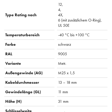
12,
4,
Type Rating nach
4X,
6 (mit zusätzlichem O-Ring),
UL 50E
Temperaturbereich
-40 °C bis +100 °C
Farbe
schwarz
RAL
9005
Variante
Metr.
Außengewinde (AG)
M25 x 1,5
Kabeldurchmesser
13 – 18 mm
Gewindelänge (GL)
11 mm
Höhe (H)
31 mm
Schlüsselweite