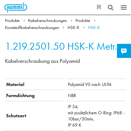
Produkte
Kabelverschraubungen
Produkte
Kunststoffkabelverschraubungen
HSK-K
HSK-K
1.219.2501.50
HSK-K Metr.
Kabelverschraubung aus Polyamid
Material
Polyamid V0 nach UL94
Formdichtung
NBR
IP 54,
mit zusätzlichem O-Ring: IP68 -
Schutzart
10bar/30min,
IP 69 K