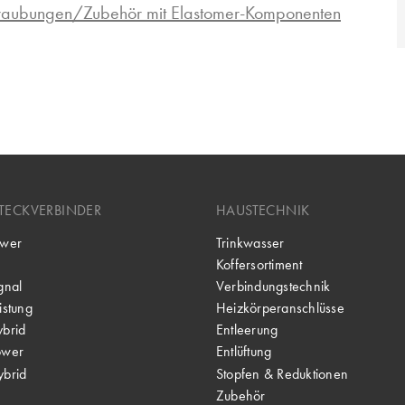
hraubungen/Zubehör mit Elastomer-Komponenten
TECKVERBINDER
HAUSTECHNIK
wer
Trinkwasser
Koffersortiment
gnal
Verbindungstechnik
stung
Heizkörperanschlüsse
brid
Entleerung
ower
Entlüftung
brid
Stopfen & Reduktionen
Zubehör