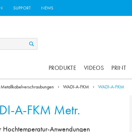
N
SUPPORT
NEWS
PRODUKTE
VIDEOS
PRINT
Metallkabelverschraubungen
WADI-A-FKM
WADI-A-FKM
I-A-FKM Metr.
ür Hochtemperatur-Anwendungen