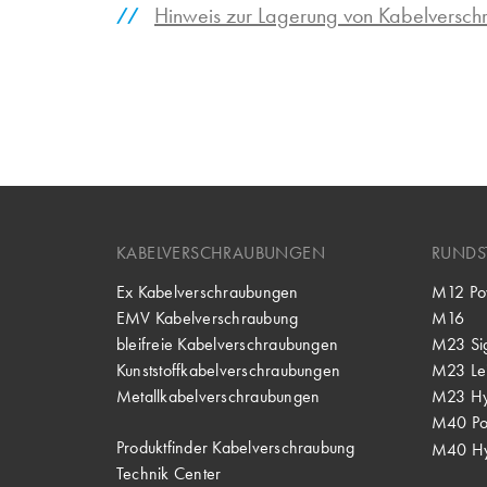
Hinweis zur Lagerung von Kabelversc
KABELVERSCHRAUBUNGEN
RUNDS
Ex Kabelverschraubungen
M12 Po
EMV Kabelverschraubung
M16
bleifreie Kabelverschraubungen
M23 Si
Kunststoffkabelverschraubungen
M23 Lei
Metallkabelverschraubungen
M23 Hy
M40 P
Produktfinder Kabelverschraubung
M40 Hy
Technik Center