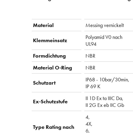
Material
Messing vernickelt
Polyamid V0 nach
Klemmeinsatz
UL94
Formdichtung
NBR
Material O-Ring
NBR
IP68 - 10bar/30min,
Schutzart
IP 69 K
II 1D Ex ta IIIC Da,
Ex-Schutzstufe
II 2G Ex eb IIC Gb
4,
4X,
Type Rating nach
6,