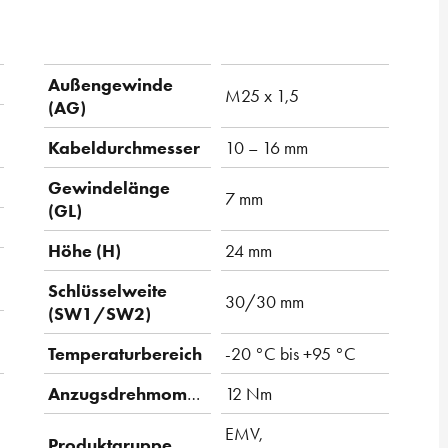
Außengewinde
M25 x 1,5
(AG)
Kabeldurchmesser
10 – 16 mm
Gewindelänge
7 mm
(GL)
Höhe (H)
24 mm
Schlüsselweite
30/30 mm
(SW1/SW2)
Temperaturbereich
-20 °C bis +95 °C
Anzugsdrehmoment
12 Nm
EMV,
Produktgruppe