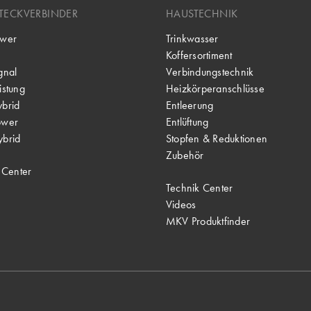
TECKVERBINDER
HAUSTECHNIK
wer
Trinkwasser
Koffersortiment
gnal
Verbindungstechnik
stung
Heizkörperanschlüsse
brid
Entleerung
ower
Entlüftung
brid
Stopfen & Reduktionen
Zubehör
 Center
Technik Center
Videos
MKV Produktfinder