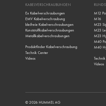
KABELVERSCHRAUBUNGEN
RUNDS
Ex Kabelverschraubungen
M12 Po
EMV Kabelverschraubung
M16
bleifreie Kabelverschraubungen
M23 Si
Kunststoffkabelverschraubungen
M23 Lei
Metallkabelverschraubungen
M23 Hy
M40 P
Produktfinder Kabelverschraubung
M40 Hy
Technik Center
Videos
Technik
Videos
© 2026 HUMMEL AG