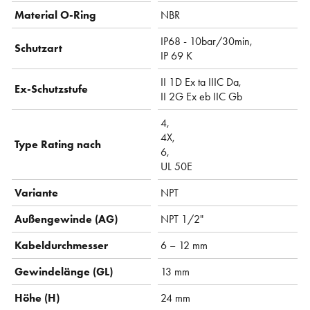
Material O-Ring
NBR
IP68 - 10bar/30min,
Schutzart
IP 69 K
II 1D Ex ta IIIC Da,
Ex-Schutzstufe
II 2G Ex eb IIC Gb
4,
4X,
Type Rating nach
6,
UL 50E
Variante
NPT
Außengewinde (AG)
NPT 1/2"
Kabeldurchmesser
6 – 12 mm
Gewindelänge (GL)
13 mm
Höhe (H)
24 mm