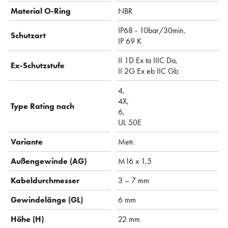
Material O-Ring
NBR
IP68 - 10bar/30min,
Schutzart
IP 69 K
II 1D Ex ta IIIC Da,
Ex-Schutzstufe
II 2G Ex eb IIC Gb
4,
4X,
Type Rating nach
6,
UL 50E
Variante
Metr.
Außengewinde (AG)
M16 x 1,5
Kabeldurchmesser
3 – 7 mm
Gewindelänge (GL)
6 mm
Höhe (H)
22 mm