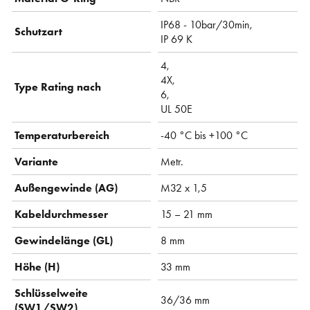
IP68 - 10bar/30min,
Schutzart
IP 69 K
4,
4X,
Type Rating nach
6,
UL 50E
Temperaturbereich
-40 °C bis +100 °C
Variante
Metr.
Außengewinde (AG)
M32 x 1,5
Kabeldurchmesser
15 – 21 mm
Gewindelänge (GL)
8 mm
Höhe (H)
33 mm
Schlüsselweite
36/36 mm
(SW1/SW2)