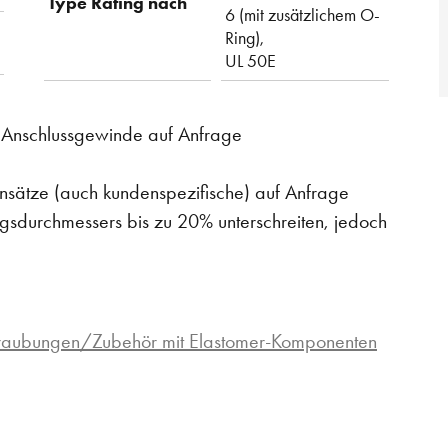
Type Rating nach
6 (mit zusätzlichem O-
Ring),
UL 50E
m Anschlussgewinde auf Anfrage
Einsätze (auch kundenspezifische) auf Anfrage
sdurchmessers bis zu 20% unterschreiten, jedoch
hraubungen/Zubehör mit Elastomer-Komponenten