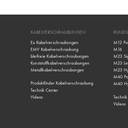
KABELVERSCHRAUBUNGEN
RUNDS
Ex Kabelverschraubungen
M12 Po
EMV Kabelverschraubung
M16
bleifreie Kabelverschraubungen
M23 Si
Kunststoffkabelverschraubungen
M23 Lei
Metallkabelverschraubungen
M23 Hy
M40 P
Produktfinder Kabelverschraubung
M40 Hy
Technik Center
Videos
Technik
Videos