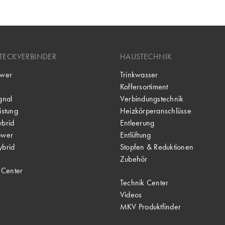
TECKVERBINDER
HAUSTECHNIK
wer
Trinkwasser
Koffersortiment
gnal
Verbindungstechnik
stung
Heizkörperanschlüsse
brid
Entleerung
ower
Entlüftung
brid
Stopfen & Reduktionen
Zubehör
 Center
Technik Center
Videos
MKV Produktfinder