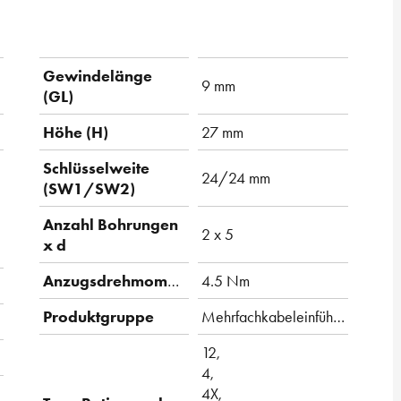
Gewindelänge
9 mm
(GL)
Höhe (H)
27 mm
Schlüsselweite
24/24 mm
(SW1/SW2)
Anzahl Bohrungen
2 x 5
x d
Anzugsdrehmoment
4.5 Nm
Produktgruppe
Mehrfachkabeleinführung
12,
4,
4X,