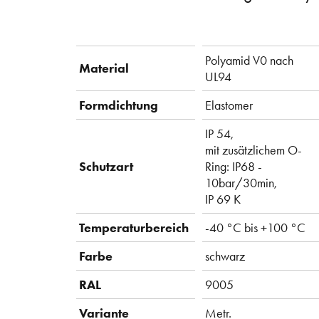
Polyamid V0 nach
Material
UL94
Formdichtung
Elastomer
IP 54,
mit zusätzlichem O-
Schutzart
Ring: IP68 -
10bar/30min,
IP 69 K
Temperaturbereich
-40 °C bis +100 °C
Farbe
schwarz
RAL
9005
Variante
Metr.