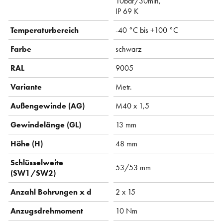
10bar/30min,
IP 69 K
Temperaturbereich
-40 °C bis +100 °C
Farbe
schwarz
RAL
9005
Variante
Metr.
Außengewinde (AG)
M40 x 1,5
Gewindelänge (GL)
13 mm
Höhe (H)
48 mm
Schlüsselweite
53/53 mm
(SW1/SW2)
Anzahl Bohrungen x d
2 x 15
Anzugsdrehmoment
10 Nm