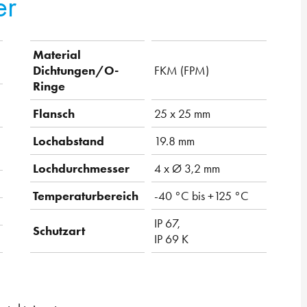
er
Material
Dichtungen/O-
FKM (FPM)
Ringe
Flansch
25 x 25 mm
Lochabstand
19.8 mm
Lochdurchmesser
4 x Ø 3,2 mm
Temperaturbereich
-40 °C bis +125 °C
IP 67,
Schutzart
IP 69 K