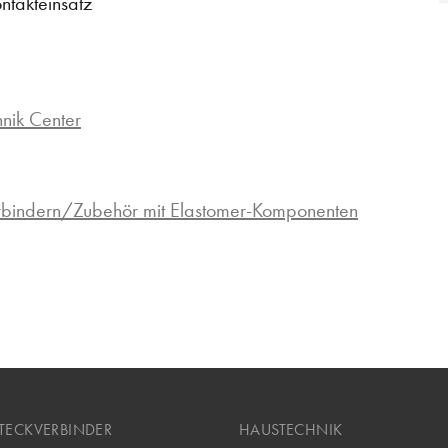
ntakteinsatz
hnik Center
erbindern/Zubehör mit Elastomer-Komponenten
TECKVERBINDER
HAUSTECHNIK