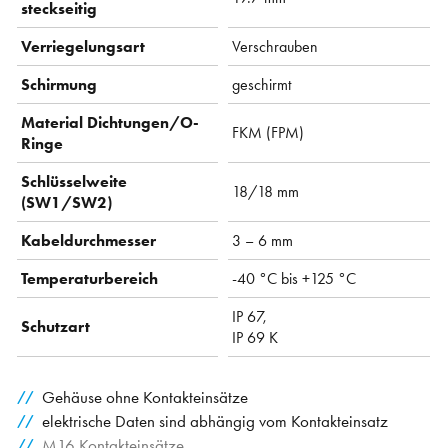
steckseitig
Verriegelungsart
Verschrauben
Schirmung
geschirmt
Material Dichtungen/O-
FKM (FPM)
Ringe
Schlüsselweite
18/18 mm
(SW1/SW2)
Kabeldurchmesser
3 – 6 mm
Temperaturbereich
-40 °C bis +125 °C
IP 67,
Schutzart
IP 69 K
Gehäuse ohne Kontakteinsätze
elektrische Daten sind abhängig vom Kontakteinsatz
M16 Kontakteinsätze