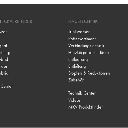
TECKVERBINDER
HAUSTECHNIK
wer
Trinkwasser
Koffersortiment
gnal
Verbindungstechnik
stung
Heizkörperanschlüsse
brid
Entleerung
ower
Entlüftung
brid
Stopfen & Reduktionen
Zubehör
 Center
Technik Center
Videos
MKV Produktfinder