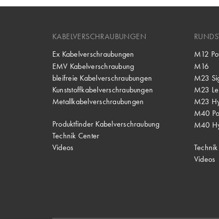
KABELVERSCHRAUBUNGEN
RUNDS
Ex Kabelverschraubungen
M12 Po
EMV Kabelverschraubung
M16
bleifreie Kabelverschraubungen
M23 Si
Kunststoffkabelverschraubungen
M23 Lei
Metallkabelverschraubungen
M23 Hy
M40 P
Produktfinder Kabelverschraubung
M40 Hy
Technik Center
Videos
Technik
Videos