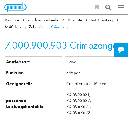
Produkte
Rundsteckverbinder
Produkte
M40 Leistung
M40 Leistung Zubehör
Crimpzange
7.000.900.903
Crimpzange
Antriebsart
Hand
Funktion
crimpen
Geeignet für
Crimpkontakte 16 mm²
7015953631,
passende
7015953632,
Leistungskontakte
7015963631,
7015963632