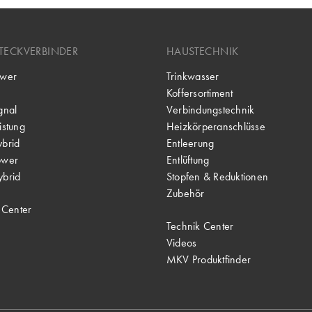
TECKVERBINDER
HAUSTECHNIK
wer
Trinkwasser
Koffersortiment
gnal
Verbindungstechnik
stung
Heizkörperanschlüsse
brid
Entleerung
ower
Entlüftung
brid
Stopfen & Reduktionen
Zubehör
 Center
Technik Center
Videos
MKV Produktfinder