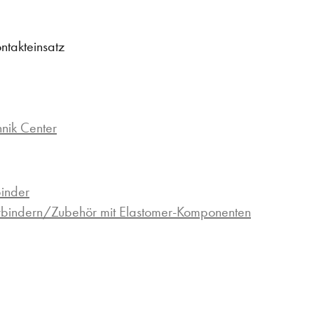
ntakteinsatz
hnik Center
binder
erbindern/Zubehör mit Elastomer-Komponenten