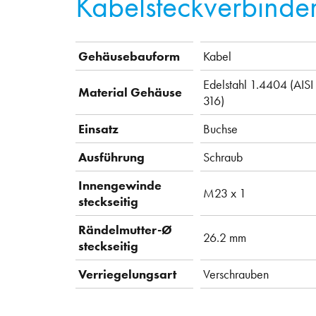
Kabelsteckverbinde
Gehäusebauform
Kabel
Edelstahl 1.4404 (AISI
Material Gehäuse
316)
Einsatz
Buchse
Ausführung
Schraub
Innengewinde
M23 x 1
steckseitig
Rändelmutter-Ø
26.2 mm
steckseitig
Verriegelungsart
Verschrauben