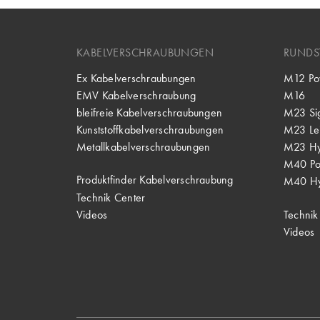
KABELVERSCHRAUBUNGEN
RUNDS
Ex Kabelverschraubungen
M12 Po
EMV Kabelverschraubung
M16
bleifreie Kabelverschraubungen
M23 Si
Kunststoffkabelverschraubungen
M23 Lei
Metallkabelverschraubungen
M23 Hy
M40 P
Produktfinder Kabelverschraubung
M40 Hy
Technik Center
Videos
Technik
Videos